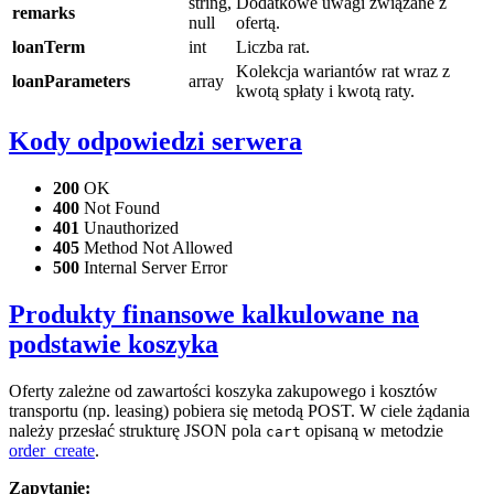
string,
Dodatkowe uwagi związane z
remarks
null
ofertą.
loanTerm
int
Liczba rat.
Kolekcja wariantów rat wraz z
loanParameters
array
kwotą spłaty i kwotą raty.
Kody odpowiedzi serwera
200
OK
400
Not Found
401
Unauthorized
405
Method Not Allowed
500
Internal Server Error
Produkty finansowe kalkulowane na
podstawie koszyka
Oferty zależne od zawartości koszyka zakupowego i kosztów
transportu (np. leasing) pobiera się metodą POST. W ciele żądania
należy przesłać strukturę JSON pola
opisaną w metodzie
cart
order_create
.
Zapytanie: