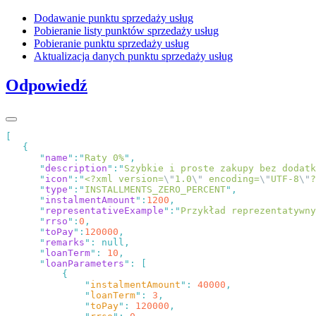
Dodawanie punktu sprzedaży usług
Pobieranie listy punktów sprzedaży usług
Pobieranie punktu sprzedaży usług
Aktualizacja danych punktu sprzedaży usług
Odpowiedź
      "
name
"
:
"
Raty 0%
"
      "
description
"
:
"
Szybkie i proste zakupy bez dodatk
      "
icon
"
:
"
<?xml version=
\"
1.0
\"
 encoding=
\"
UTF-8
\"
?
      "
type
"
:
"
INSTALLMENTS_ZERO_PERCENT
"
      "
instalmentAmount
"
:
1200
      "
representativeExample
"
:
"
Przykład reprezentatywny
      "
rrso
"
:
0
      "
toPay
"
:
120000
      "
remarks
"
:
      "
loanTerm
"
:
 10
      "
loanParameters
"
:
              "
instalmentAmount
"
:
 40000
              "
loanTerm
"
:
 3
              "
toPay
"
:
 120000