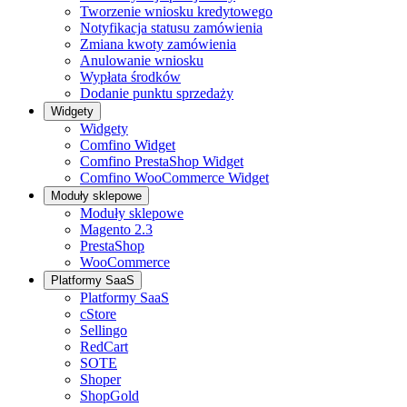
Tworzenie wniosku kredytowego
Notyfikacja statusu zamówienia
Zmiana kwoty zamówienia
Anulowanie wniosku
Wypłata środków
Dodanie punktu sprzedaży
Widgety
Widgety
Comfino Widget
Comfino PrestaShop Widget
Comfino WooCommerce Widget
Moduły sklepowe
Moduły sklepowe
Magento 2.3
PrestaShop
WooCommerce
Platformy SaaS
Platformy SaaS
cStore
Sellingo
RedCart
SOTE
Shoper
ShopGold