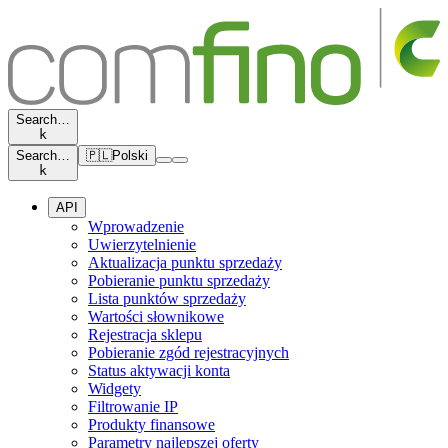
Search…
k
Search…
🇵🇱
Polski
k
API
Wprowadzenie
Uwierzytelnienie
Aktualizacja punktu sprzedaży
Pobieranie punktu sprzedaży
Lista punktów sprzedaży
Wartości słownikowe
Rejestracja sklepu
Pobieranie zgód rejestracyjnych
Status aktywacji konta
Widgety
Filtrowanie IP
Produkty finansowe
Parametry najlepszej oferty