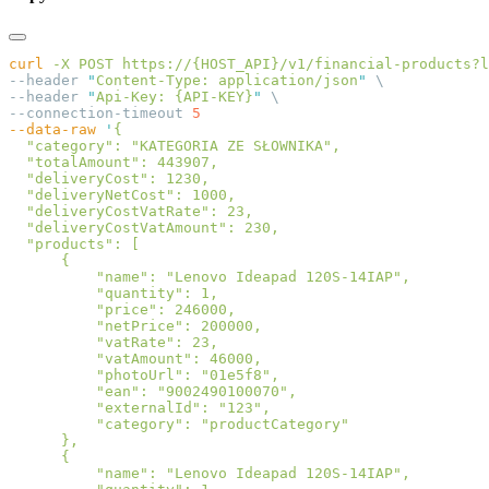
curl
 -X
 POST
 https://{HOST_API}/v1/financial-products?l
--header 
"
Content-Type: application/json
"
--header 
"
Api-Key: {API-KEY}
"
--connection-timeout 
--data-raw
 '