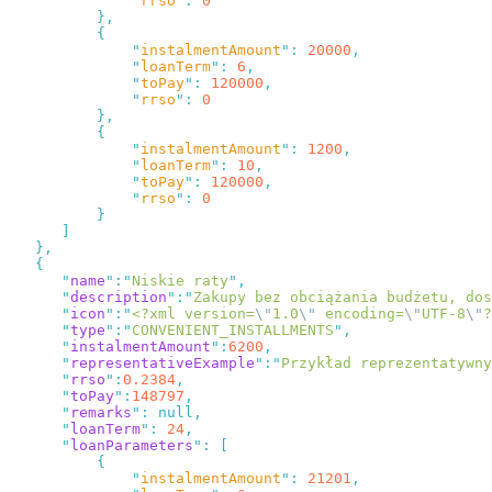
              "
rrso
"
:
              "
instalmentAmount
"
:
 20000
              "
loanTerm
"
:
 6
              "
toPay
"
:
 120000
              "
rrso
"
:
              "
instalmentAmount
"
:
 1200
              "
loanTerm
"
:
 10
              "
toPay
"
:
 120000
              "
rrso
"
:
      "
name
"
:
"
Niskie raty
"
      "
description
"
:
"
Zakupy bez obciążania budżetu, dos
      "
icon
"
:
"
<?xml version=
\"
1.0
\"
 encoding=
\"
UTF-8
\"
?
      "
type
"
:
"
CONVENIENT_INSTALLMENTS
"
      "
instalmentAmount
"
:
6200
      "
representativeExample
"
:
"
Przykład reprezentatywny
      "
rrso
"
:
0.2384
      "
toPay
"
:
148797
      "
remarks
"
:
      "
loanTerm
"
:
 24
      "
loanParameters
"
:
              "
instalmentAmount
"
:
 21201