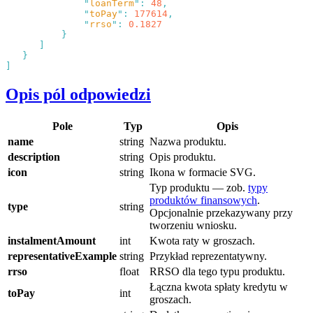
              "
loanTerm
"
:
 48
              "
toPay
"
:
 177614
              "
rrso
"
:
Opis pól odpowiedzi
Pole
Typ
Opis
name
string
Nazwa produktu.
description
string
Opis produktu.
icon
string
Ikona w formacie SVG.
Typ produktu — zob.
typy
produktów finansowych
.
type
string
Opcjonalnie przekazywany przy
tworzeniu wniosku.
instalmentAmount
int
Kwota raty w groszach.
representativeExample
string
Przykład reprezentatywny.
rrso
float
RRSO dla tego typu produktu.
Łączna kwota spłaty kredytu w
toPay
int
groszach.