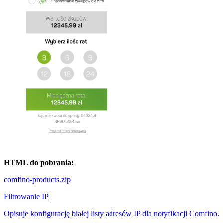
HTML do pobrania:
comfino-products.zip
Filtrowanie IP
Opisuje konfigurację białej listy adresów IP dla notyfikacji Comfino.