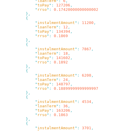
              "
loanTerm
"
:
 6
              "
toPay
"
:
 127206
              "
rrso
"
:
              "
instalmentAmount
"
:
 11200
              "
loanTerm
"
:
 12
              "
toPay
"
:
 134394
              "
rrso
"
:
              "
instalmentAmount
"
:
 7867
              "
loanTerm
"
:
 18
              "
toPay
"
:
 141602
              "
rrso
"
:
              "
instalmentAmount
"
:
 6200
              "
loanTerm
"
:
 24
              "
toPay
"
:
 148797
              "
rrso
"
:
              "
instalmentAmount
"
:
 4534
              "
loanTerm
"
:
 36
              "
toPay
"
:
 163206
              "
rrso
"
:
              "
instalmentAmount
"
:
 3701