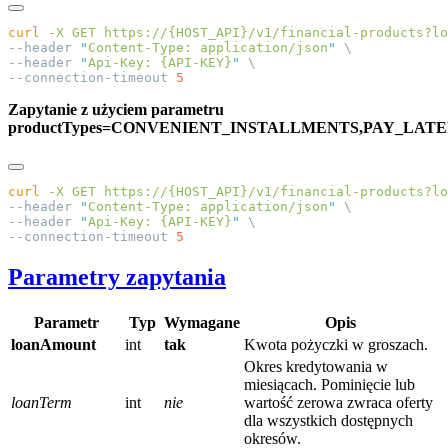
curl
 -X
 GET
 https://{HOST_API}/v1/financial-products?lo
--header 
"
Content-Type: application/json
"
--header 
"
Api-Key: {API-KEY}
"
--connection-timeout 
Zapytanie z użyciem parametru
productTypes=CONVENIENT_INSTALLMENTS,PAY_LATE
curl
 -X
 GET
 https://{HOST_API}/v1/financial-products?lo
--header 
"
Content-Type: application/json
"
--header 
"
Api-Key: {API-KEY}
"
--connection-timeout 
Parametry zapytania
Parametr
Typ
Wymagane
Opis
loanAmount
int
tak
Kwota pożyczki w groszach.
Okres kredytowania w
miesiącach. Pominięcie lub
loanTerm
int
nie
wartość zerowa zwraca oferty
dla wszystkich dostępnych
okresów.