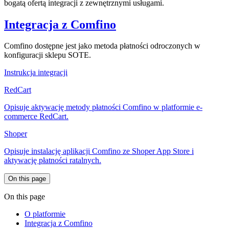
bogatą ofertą integracji z zewnętrznymi usługami.
Integracja z Comfino
Comfino dostępne jest jako metoda płatności odroczonych w
konfiguracji sklepu SOTE.
Instrukcja integracji
RedCart
Opisuje aktywację metody płatności Comfino w platformie e-
commerce RedCart.
Shoper
Opisuje instalację aplikacji Comfino ze Shoper App Store i
aktywację płatności ratalnych.
On this page
On this page
O platformie
Integracja z Comfino