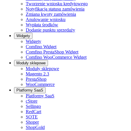
Tworzenie wniosku kredytowego
Notyfikacja statusu zamówienia
Zmiana kwoty zamówienia
Anulowanie wniosku
Wypłata środków
Dodanie punktu sprzedaży
Widgety
Widgety
Comfino Widget
Comfino PrestaShop Widget
Comfino WooCommerce Widget
Moduły sklepowe
Moduły sklepowe
Magento 2.3
PrestaShop
WooCommerce
Platformy SaaS
Platformy SaaS
cStore
Sellingo
RedCart
SOTE
Shoper
ShopGold