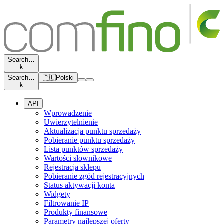
Search…
k
Search…
🇵🇱
Polski
k
API
Wprowadzenie
Uwierzytelnienie
Aktualizacja punktu sprzedaży
Pobieranie punktu sprzedaży
Lista punktów sprzedaży
Wartości słownikowe
Rejestracja sklepu
Pobieranie zgód rejestracyjnych
Status aktywacji konta
Widgety
Filtrowanie IP
Produkty finansowe
Parametry najlepszej oferty