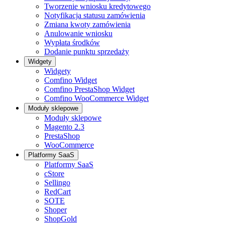
Tworzenie wniosku kredytowego
Notyfikacja statusu zamówienia
Zmiana kwoty zamówienia
Anulowanie wniosku
Wypłata środków
Dodanie punktu sprzedaży
Widgety
Widgety
Comfino Widget
Comfino PrestaShop Widget
Comfino WooCommerce Widget
Moduły sklepowe
Moduły sklepowe
Magento 2.3
PrestaShop
WooCommerce
Platformy SaaS
Platformy SaaS
cStore
Sellingo
RedCart
SOTE
Shoper
ShopGold