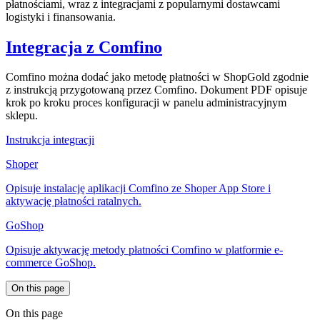
płatnościami, wraz z integracjami z popularnymi dostawcami
logistyki i finansowania.
Integracja z Comfino
Comfino można dodać jako metodę płatności w ShopGold zgodnie
z instrukcją przygotowaną przez Comfino. Dokument PDF opisuje
krok po kroku proces konfiguracji w panelu administracyjnym
sklepu.
Instrukcja integracji
Shoper
Opisuje instalację aplikacji Comfino ze Shoper App Store i
aktywację płatności ratalnych.
GoShop
Opisuje aktywację metody płatności Comfino w platformie e-
commerce GoShop.
On this page
On this page