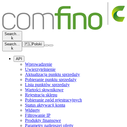
Search…
k
Search…
🇵🇱
Polski
k
API
Wprowadzenie
Uwierzytelnienie
Aktualizacja punktu sprzedaży
Pobieranie punktu sprzedaży
Lista punktów sprzedaży
Wartości słownikowe
Rejestracja sklepu
Pobieranie zgód rejestracyjnych
Status aktywacji konta
Widgety
Filtrowanie IP
Produkty finansowe
Parametry najlepszej oferty